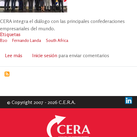
CERA integra el diálogo con las principales confederaciones
empresariales del mundo.
Etiquetas
B20
Fernando Landa
South Africa
Lee más
sobre
Inicie sesión
para enviar comentarios
Fernando
Landa
en
el
B20
South
© Copyright 2007 - 2026 C.E.R.A.
Africa
2025