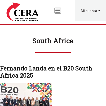
Menú
Pasar
al
de
Mi cuenta
contenido
cuenta
principal
de
usuario
South Africa
Fernando Landa en el B20 South
Africa 2025