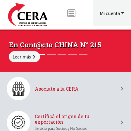
Menú
Pasar
al
de
Mi cuenta
contenido
cuenta
principal
de
usuario
En Cont@cto CHINA N° 215
CERA 
Leer más
Leer m
Asociate a la CERA
Certificá el origen de tu
exportación
Servicio para Socios y No Socios