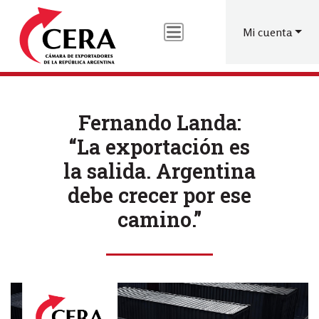
Menú
Pasar
al
de
Mi cuenta
contenido
cuenta
principal
de
usuario
Fernando Landa:
“La exportación es
la salida. Argentina
debe crecer por ese
camino.”